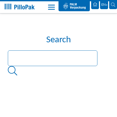
Palm Packaging
EN
PilloPak
Search
Search